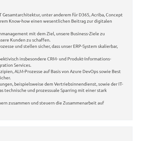
T Gesamtarchitektur, unter anderem für D365, Acriba, Concept
Ihrem Know-how einen wesentlichen Beitrag zur digitalen
management mit dem Ziel, unsere Business-Ziele zu
sere Kunden zu schaffen.
zesse und stellen sicher, dass unser ERP-System skalierbar,
pektivisch insbesondere CRM- und Produkt-Informations-
ation Services.
nzipien, ALM-Prozesse auf Basis von Azure DevOps sowie Best
icher.
ngen, beispielsweise dem Vertriebsinnendienst, sowie der IT-
 technische und prozessuale Sparring mit einer stark
tnern zusammen und steuern die Zusammenarbeit auf