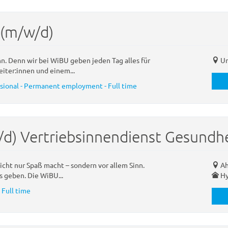
 (m/w/d)
nn. Denn wir bei WiBU geben jeden Tag alles für
Um
eiter:innen und einem...
ssional - Permanent employment - Full time
/d) Vertriebsinnendienst Gesundh
nicht nur Spaß macht – sondern vor allem Sinn.
Ah
s geben. Die WiBU...
Hy
 Full time