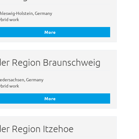
hleswig-Holstein, Germany
brid work
More
 der Region Braunschweig
edersachsen, Germany
brid work
More
der Region Itzehoe