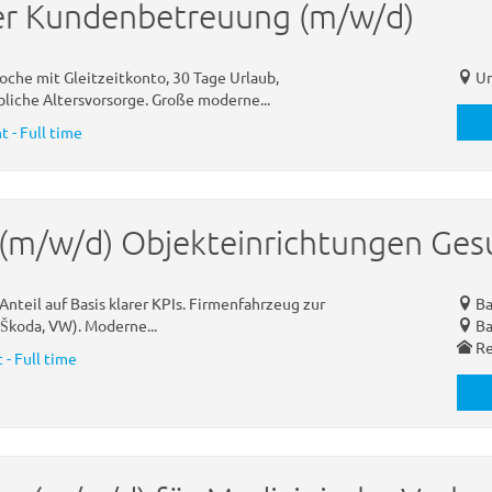
er Kundenbetreuung (m/w/d)
Woche mit Gleitzeitkonto, 30 Tage Urlaub,
Um
bliche Altersvorsorge. Große moderne...
 - Full time
(m/w/d) Objekteinrichtungen Gesu
nteil auf Basis klarer KPIs. Firmenfahrzeug zur
Ba
 Škoda, VW). Moderne...
Ba
Re
- Full time