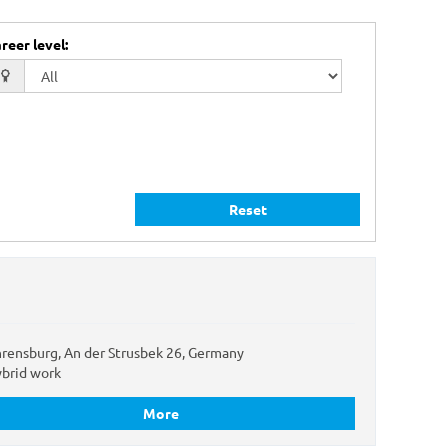
reer level
:
Reset
rensburg, An der Strusbek 26, Germany
brid work
More