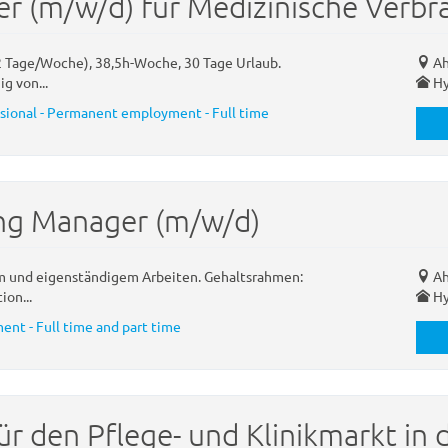
er (m/w/d) für Medizinische Verb
 2 Tage/Woche), 38,5h-Woche, 30 Tage Urlaub.
Ah
g von...
Hy
ssional - Permanent employment - Full time
ing Manager (m/w/d)
um und eigenständigem Arbeiten. Gehaltsrahmen:
Ah
ion...
Hy
nt - Full time and part time
ür den Pflege- und Klinikmarkt in