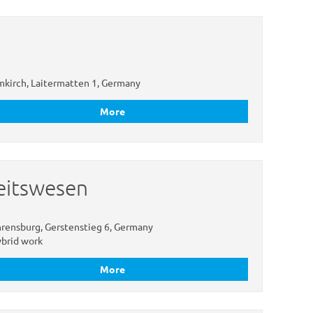
kirch, Laitermatten 1, Germany
More
eitswesen
rensburg, Gerstenstieg 6, Germany
brid work
More